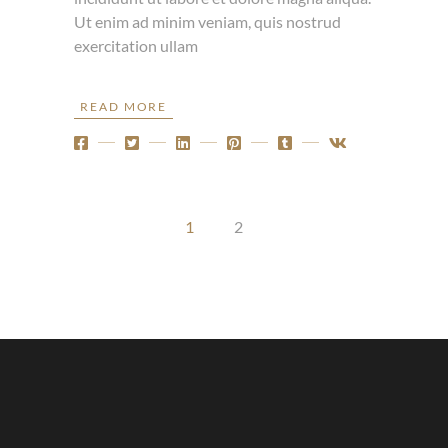
Ut enim ad minim veniam, quis nostrud
exercitation ullam
READ MORE
1
2
SEITENNUMMERIER
DER
BEITRÄGE