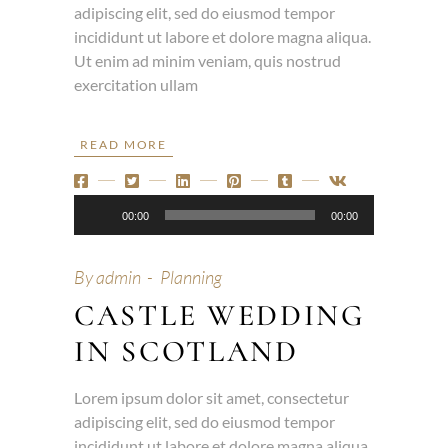
adipiscing elit, sed do eiusmod tempor
incididunt ut labore et dolore magna aliqua.
Ut enim ad minim veniam, quis nostrud
exercitation ullam
READ MORE
Audio-
00:00
00:00
Player
By
admin
Planning
CASTLE WEDDING
IN SCOTLAND
Lorem ipsum dolor sit amet, consectetur
adipiscing elit, sed do eiusmod tempor
incididunt ut labore et dolore magna aliqua.